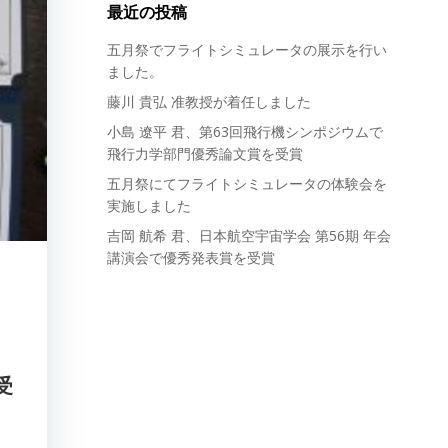
最近の投稿
五月祭でフライトシミュレータの展示を行い
ました。
藤川 貴弘 准教授が着任しました
小島 遼平 君、第63回飛行機シンポジウムで
飛行力学部門優秀論文賞を受賞
五月祭にてフライトシミュレータの体験会を
実施しました
吉岡 航希 君、日本航空宇宙学会 第56期 年会
講演会で優秀発表賞を受賞
を受