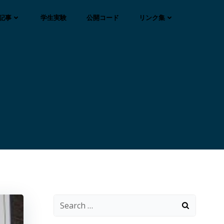
記事
学生実験
公開コード
リンク集
Search
for: